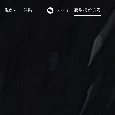
观点
联系
获
取
报
价
方
案
30955